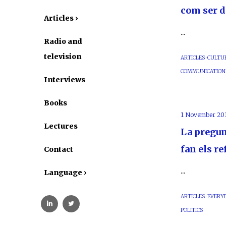
com ser d
Articles ›
...
Radio and
television
ARTICLES
·
CULTU
COMMUNICATION
Interviews
Books
1 November 201
Lectures
La pregun
fan els re
Contact
...
Language ›
ARTICLES
·
EVERYD
POLITICS