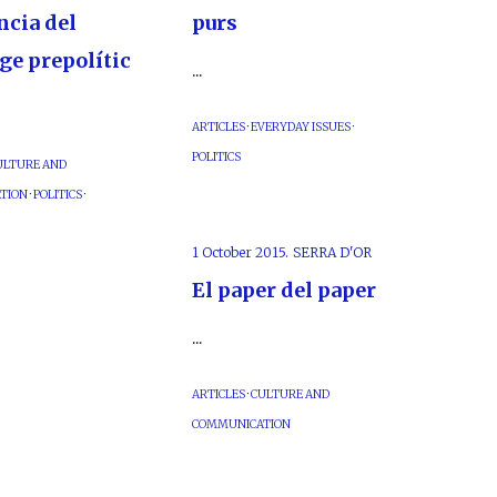
ncia del
purs
ge prepolític
...
ARTICLES
·
EVERYDAY ISSUES
·
POLITICS
ULTURE AND
TION
·
POLITICS
·
1 October 2015.
SERRA D'OR
El paper del paper
...
ARTICLES
·
CULTURE AND
COMMUNICATION