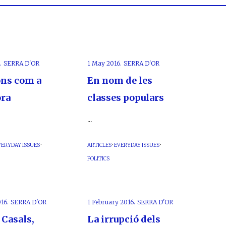
.
SERRA D'OR
1 May 2016.
SERRA D'OR
ons com a
En nom de les
ra
classes populars
...
VERYDAY ISSUES
·
ARTICLES
·
EVERYDAY ISSUES
·
POLITICS
16.
SERRA D'OR
1 February 2016.
SERRA D'OR
 Casals,
La irrupció dels