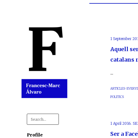
1 September 201
Aquell sen
catalans 
...
ARTICLES
·
EVERYD
POLITICS
Search
for:
1 April 2016.
SE
Ser a Fac
Profile