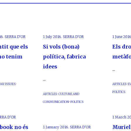
6.
SERRA D'OR
1 July 2016.
SERRA D'OR
1 June 2016
tit que els
Si vols (bona)
Els dr
no tenim
política, fabrica
metàfo
idees
...
...
AY ISSUES
·
ARTICLES
·
E
POLITICS
ARTICLES
·
CULTURE AND
COMMUNICATION
·
POLITICS
RRA D'OR
1 March 20
ebook no és
Muriel
1 January 2016.
SERRA D'OR