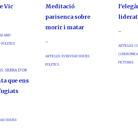
e Vic
Meditació
l’elegà
parisenca sobre
liderat
morir i matar
...
RE AND
...
·
POLITICS
ARTICLES
·
C
COMMUNICA
ARTICLES
·
EVERYDAY ISSUES
·
PICTURES
POLITICS
5.
SERRA D'OR
ta que ens
fugiats
AY ISSUES
·