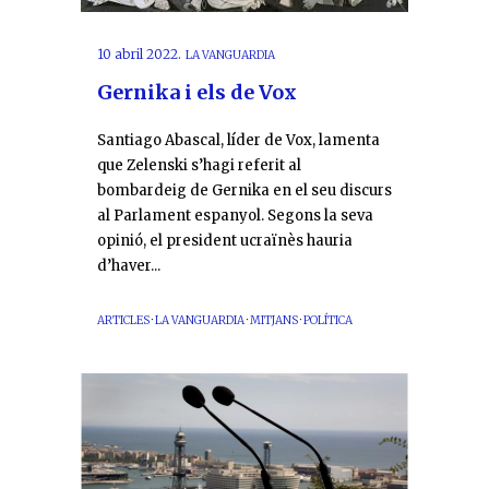
10 abril 2022.
LA VANGUARDIA
Gernika i els de Vox
Santiago Abascal, líder de Vox, lamenta
que Zelenski s’hagi referit al
bombardeig de Gernika en el seu discurs
al Parlament espanyol. Segons la seva
opinió, el president ucraïnès hauria
d’haver...
ARTICLES
·
LA VANGUARDIA
·
MITJANS
·
POLÍTICA