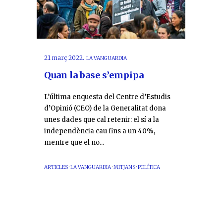
21 març 2022.
LA VANGUARDIA
Quan la base s’empipa
L’última enquesta del Centre d’Estudis
d’Opinió (CEO) de la Generalitat dona
unes dades que cal retenir: el sí a la
independència cau fins a un 40%,
mentre que el no...
ARTICLES
·
LA VANGUARDIA
·
MITJANS
·
POLÍTICA