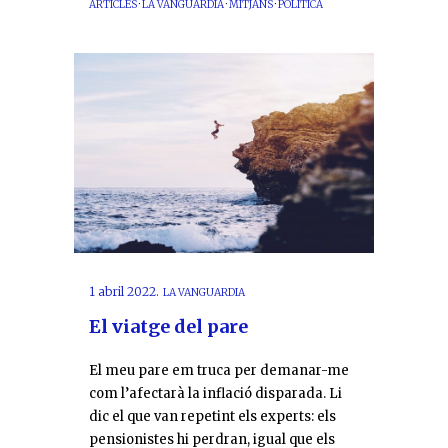
ARTICLES
·
LA VANGUARDIA
·
MITJANS
·
POLÍTICA
1 abril 2022.
LA VANGUARDIA
El viatge del pare
El meu pare em truca per demanar-me
com l’afectarà la inflació disparada. Li
dic el que van repetint els experts: els
pensionistes hi perdran, igual que els