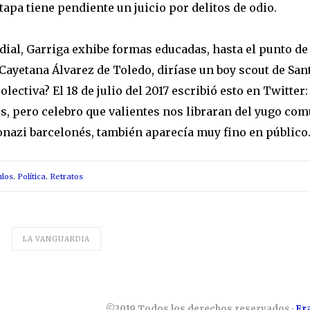
etapa tiene pendiente un juicio por delitos de odio.
ial, Garriga exhibe formas educadas, hasta el punto de q
Cayetana Álvarez de Toledo, diríase un boy scout de San
lectiva? El 18 de julio del 2017 escribió esto en Twitte
, pero celebro que valientes nos libraran del yugo comun
eonazi barcelonés, también aparecía muy fino en público
ulos
.
Política
.
Retratos
LA VANGUARDIA
©2019 Todos los derechos reservados ·
Fr