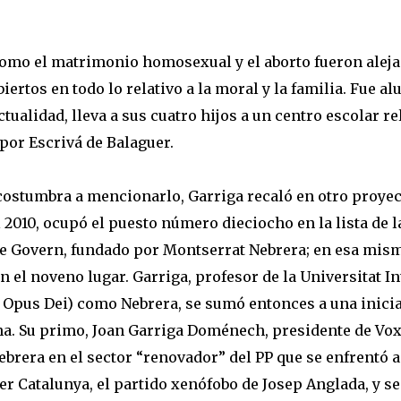
omo el matrimonio homosexual y el aborto fueron aleja
ertos en todo lo relativo a la moral y la familia. Fue a
 actualidad, lleva a sus cuatro hijos a un centro escolar 
or Escrivá de Balaguer.
ostumbra a mencionarlo, Garriga recaló en otro proyecto
 2010, ocupó el puesto número dieciocho en la lista de 
de Govern, fundado por Montserrat Nebrera; en esa misma
en el noveno lugar. Garriga, profesor de la Universitat I
 Opus Dei) como Nebrera, se sumó entonces a una iniciat
a. Su primo, Joan Garriga Doménech, presidente de Vox 
ebrera en el sector “renovador” del PP que se enfrentó 
r Catalunya, el partido xenófobo de Josep Anglada, y se