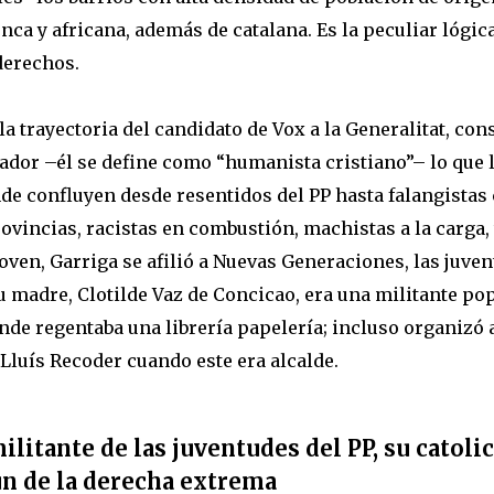
ca y africana, además de catalana. Es la peculiar lógic
derechos.
 la trayectoria del candidato de Vox a la Generalitat, co
ador –él se define como “humanista cristiano”– lo que 
de confluyen desde resentidos del PP hasta falangistas
vincias, racistas en combustión, machistas a la carga, t
oven, Garriga se afilió a Nuevas Generaciones, las juve
u madre, Clotilde Vaz de Concicao, era una militante ­p
onde regentaba una librería papelería; incluso organizó a
Lluís Recoder cuando este era alcalde.
litante de las juventudes del PP, su catol
n de la derecha extrema