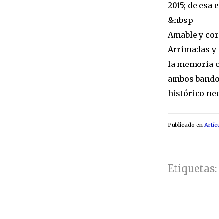
2015; de esa 
&nbsp
Amable y cord
Arrimadas y 
la memoria co
ambos bandos
histórico ­n
Publicado en
Artíc
Etiquetas: