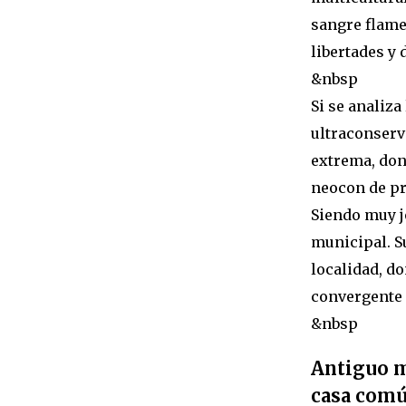
sangre flamen
libertades y 
&nbsp
Si se analiza
ultraconserv
extrema, don
neocon de pro
Siendo muy j
municipal. S
localidad, ­d
convergente 
&nbsp
Antiguo mi
casa comú