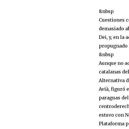
&nbsp
Cuestiones c
demasiado abi
Dei, y, en la
propugnado p
&nbsp
Aunque no ac
catalanas del
Alternativa 
Avià, figuró 
paraguas del
centroderech
estuvo con N
Plataforma pe