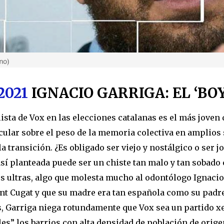
2021
IGNACIO GARRIGA: EL ‘BO
lista de Vox en las elecciones catalanas es el más joven
cular sobre el peso de la memoria colectiva en amplios 
la transición. ¿Es obligado ser viejo y nostálgico o ser
así planteada puede ser un chiste tan malo y tan sobado
los ultras, algo que molesta mucho al odontólogo Ignaci
ant Cugat y que su madre era tan española como su padre
, Garriga niega rotundamente que Vox sea un partido xen
es” los barrios con alta densidad de población de orige