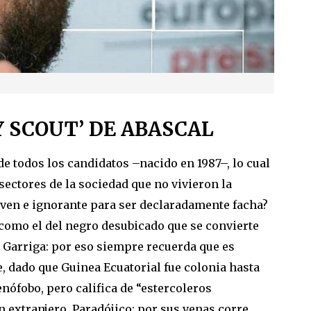
Y SCOUT’ DE ABASCAL
 de todos los candidatos –nacido en 1987–, lo cual
sectores de la sociedad que no vivieron la
 joven e ignorante para ser declaradamente facha?
 como el del negro desubicado que se convierte
o Garriga: por eso siempre recuerda que es
, dado que Guinea Ecuatorial fue colonia hasta
ófobo, pero califica de “estercoleros
n extranjero. Paradójico: por sus venas corre