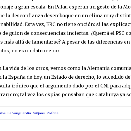
ionaje a gran escala. En Palau esperan un gesto de la Mo
que la desconfianza desemboque en un clima muy distin
nabilidad. Esta vez, ERC no tiene opción: si las explica
 de guion de consecuencias inciertas. ¿Querrá el PSC co
 más allá de lamentarse? A pesar de las diferencias en
ntos, no es un dato menor.
a La vida de los otros, vemos como la Alemania comunist
n la España de hoy, un Estado de derecho, lo sucedido 
esulta irónico que el argumento dado por el CNI para adq
tranjero; tal vez los espías pensaban que Catalu­nya ya se
ulos
.
La Vanguardia
.
Mitjans
.
Política