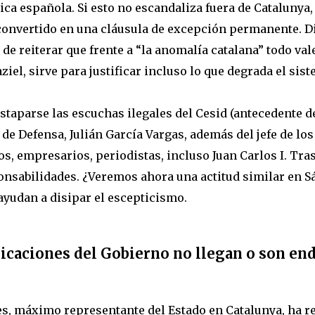
ca española. Si esto no escandaliza fuera de Catalunya, 
 convertido en una cláusula de excepción permanente. D
de reiterar que frente a “la anomalía catalana” todo val
el, sirve para justificar incluso lo que degrada el sist
estaparse las escuchas ilegales del Cesid (antecedente d
 de Defensa, Julián García Vargas, además del jefe de lo
os, empresarios, periodistas, incluso Juan Carlos I. Tra
nsabilidades. ¿Veremos ahora una actitud similar en Sá
ayudan a disipar el escepticismo.
licaciones del Gobierno no llegan o son en
s, máximo representante del Estado en Catalunya, ha re