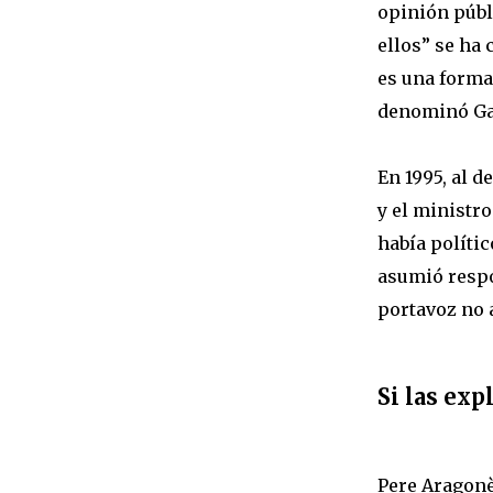
opinión públi
ellos” se ha
es una forma 
denominó Gazi
En 1995, al d
y el ministro
había polític
asumió respo
portavoz no 
Si las exp
Pere Aragonè