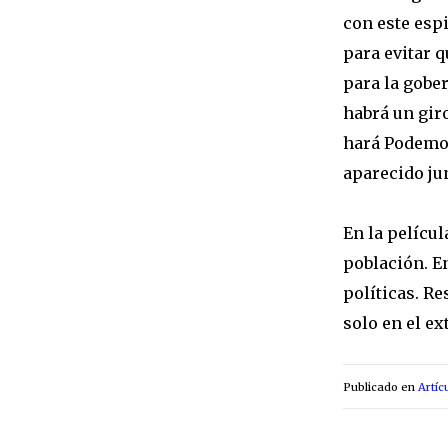
con este esp
para evitar 
para la gober
habrá un giro
hará Podemos
aparecido ju
En la películ
población. E
políticas. R
solo en el ex
Publicado en
Artíc