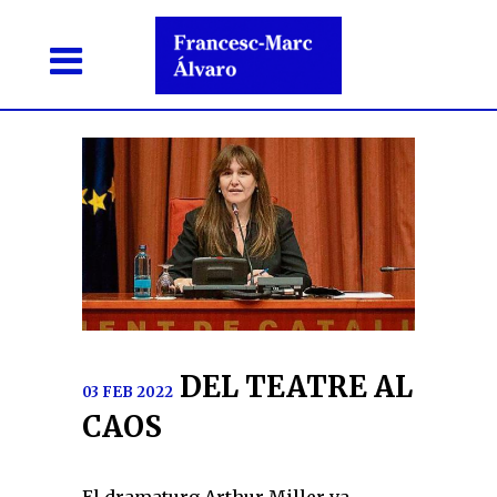
DEL TEATRE AL
03 FEB 2022
CAOS
El dramaturg Arthur Miller va